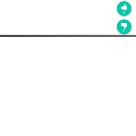
0
0
广成官方店铺
淘宝官方店：https://shop72369840.taobao.com
天猫官方店：https://gcan.tmall.com
京东官方店：https://mall.jd.com/index-684755.html
关于我们
企业地址：辽宁省沈阳市浑南区长青南街135-21号5楼
邮编：110000
网址：www.gcgd.net
售前服务电话与微信号：13889110770

售前服务电话与微信号：18309815706

售前服务电话与微信号：17502407150
