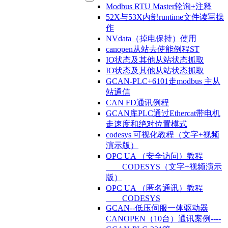
Modbus RTU Master轮询+注释
52X与53X内部runtime文件读写操
作
NVdata（掉电保持）使用
canopen从站去使能例程ST
IO状态及其他从站状态抓取
IO状态及其他从站状态抓取
GCAN-PLC+6101走modbus 主从
站通信
CAN FD通讯例程
GCAN库PLC通过Ethercat带电机
走速度和绝对位置模式
codesys 可视化教程（文字+视频
演示版）
OPC UA （安全访问）教程
____CODESYS（文字+视频演示
版）
OPC UA （匿名通讯）教程
____CODESYS
GCAN--低压伺服一体驱动器
CANOPEN（10台）通讯案例----