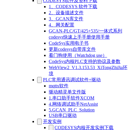
CODESYS软件及资料下载
1、CODESYS 软件下载
2、设备描述文件
3、GCAN库文件
4、网关配置
GCAN-PLC/GT/425+535/一体式系列
codesys快速上手手册使用手册
CodeSys实用电子书
更新codesys自带库文件
看门狗使用（Watchdog use）
CodeSys内核PLC支持的协议及参数
WebView2_V1.3.153.53_XiTongZhiJia环
境
PLC常用通讯调试软件+驱动
mqttx软件
驱动精灵单文件版
1.串口助手软件XCOM
4.网络调试助手NetAssist
5.GCAN_PLC_Solution
USB串口驱动
开发实例
CODESYS内核开发实例下载