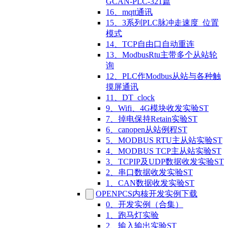
GCAN-PLC-321篇
16、mqtt通讯
15、3系列PLC脉冲走速度_位置
模式
14、TCP自由口自动重连
13、ModbusRtu主带多个从站轮
询
12、PLC作Modbus从站与各种触
摸屏通讯
11、DT_clock
9、Wifi、4G模块收发实验ST
7、掉电保持Retain实验ST
6、canopen从站例程ST
5、MODBUS RTU主从站实验ST
4、MODBUS TCP主从站实验ST
3、TCPIP及UDP数据收发实验ST
2、串口数据收发实验ST
1、CAN数据收发实验ST
OPENPCS内核开发实例下载
0、开发实例（合集）
1、跑马灯实验
2、输入输出实验ST