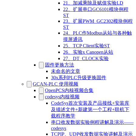
21、加减乘除及赋值实验LD
22、扩展串口GC6101模块例程
ST
23、扩展PWM_GC2302模块例程
ST
24、PLC作Modbus从站与各种触
摸屏通讯
25、TCP Client实验ST
26、实验x Canopen从站
27、DT_CLOCK实验
固件更换方法
未命名的文章
30x系列PLC升级更换固件
GCAN-PLC 使用视频
OpenPCS内核视频合集
codesys内核视频
CodeSys首次安装及产品接线+安装库
及描述文件+新建第一个工程+联机下
载程序教学
串口收发数据实验例程讲解及演示——
codesys
TCPIP、UDP收发数据实验讲解及演示